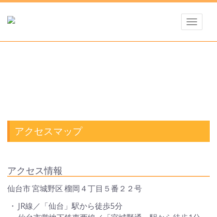
Skip
to
Toggle
content
navigati
宮城野センタービル
アクセスマップ
アクセス情報
仙台市 宮城野区 榴岡４丁目５番２２号
・ JR線／「仙台」駅から徒歩5分